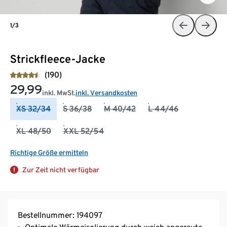
1/3
Strickfleece-Jacke
(190)
29,99
inkl. MwSt.
inkl. Versandkosten
XS 32/34
S 36/38
M 40/42
L 44/46
XL 48/50
XXL 52/54
Richtige Größe ermitteln
Zur Zeit nicht verfügbar
Bestellnummer: 194097