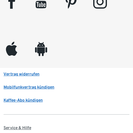
facebook
youtube
pinterest
instagram
appleinc
android
Vertrag widerrufen
Mobilfunkvertrag kündigen
Kaffee-Abo kündigen
Service & Hilfe