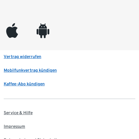
appleinc
android
Vertrag widerrufen
Mobilfunkvertrag kündigen
Kaffee-Abo kündigen
Service & Hilfe
Impressum