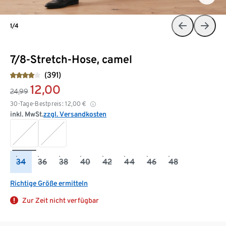
1/4
7/8-Stretch-Hose, camel
(391)
12,00
24,99
30-Tage-Bestpreis:
12,00
€
inkl. MwSt.
zzgl. Versandkosten
34
36
38
40
42
44
46
48
Richtige Größe ermitteln
Zur Zeit nicht verfügbar