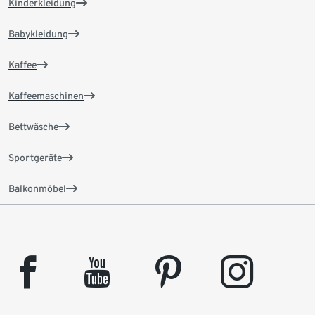
Kinderkleidung
Babykleidung
Kaffee
Kaffeemaschinen
Bettwäsche
Sportgeräte
Balkonmöbel
facebook
youtube
pinterest
instagram