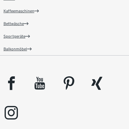
Kaffeemaschinen
Bettwäsche
Sportgeräte
Balkonmöbel
facebook
youtube
pinterest
xing
instagram