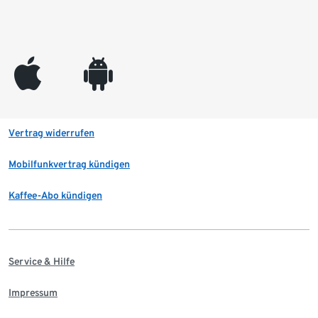
appleinc
android
Vertrag widerrufen
Mobilfunkvertrag kündigen
Kaffee-Abo kündigen
Service & Hilfe
Impressum