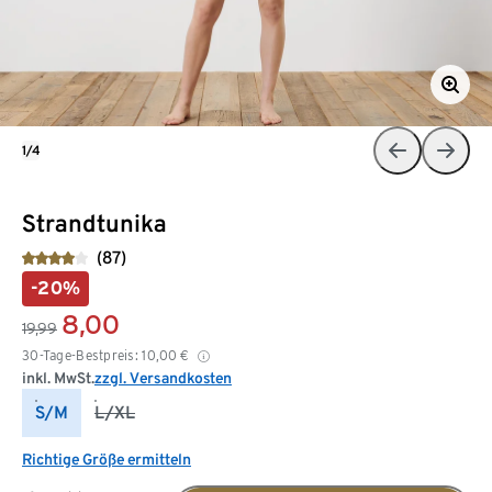
1/4
Strandtunika
(87)
-20%
8,00
19,99
30-Tage-Bestpreis:
10,00
€
inkl. MwSt.
zzgl. Versandkosten
S/M
L/XL
Richtige Größe ermitteln