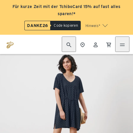
Für kurze Zeit mit der TchiboCard 15% auf fast alles
sparen!*
DANKE26
Code kopieren
Hinweis*