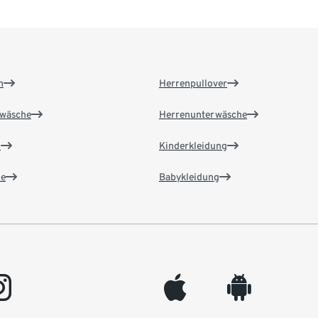
n
Herrenpullover
wäsche
Herrenunterwäsche
n
Kinderkleidung
e
Babykleidung
gram
appleinc
android