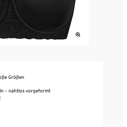
roße Größen
ln – nahtlos vorgeformt
z
, hoher Tragekomfort
chluss