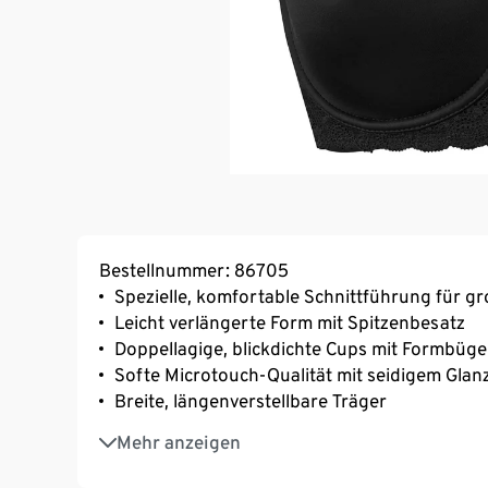
Bestellnummer: 86705
Spezielle, komfortable Schnittführung für g
Leicht verlängerte Form mit Spitzenbesatz
Doppellagige, blickdichte Cups mit Formbüge
Softe Microtouch-Qualität mit seidigem Glan
Breite, längenverstellbare Träger
Breite Seitenteile und höhere Cupkanten
Mehr anzeigen
Mit Elasthan: formbeständig, perfekter Sitz
3-fach verstellbarer SoftSeal®-Häkchenvers