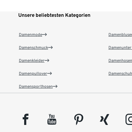
Unsere beliebtesten Kategorien
Damenmode
Damenbluse
Damenschmuck
Damenunter
Damenkleider
Damenhose
Damenpullover
Damenschuh
Damensporthosen
facebook
youtube
pinterest
xing
insta