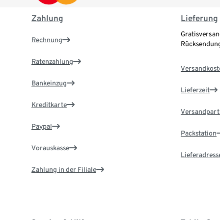
Zahlung
Lieferung
Gratisversan
Rechnung
Rücksendung
Ratenzahlung
Versandkost
Bankeinzug
Lieferzeit
Kreditkarte
Versandpart
Paypal
Packstation
Vorauskasse
Lieferadress
Zahlung in der Filiale