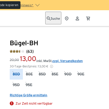
ode kopieren
Hinweis*
Suche
Bügel-BH
(63)
13,00
20,00
inkl. MwSt.
zzgl. Versandkosten
30-Tage-Bestpreis:
13,00
€
80D
80E
85D
85E
90D
90E
95D
95E
Richtige Größe ermitteln
Zur Zeit nicht verfügbar