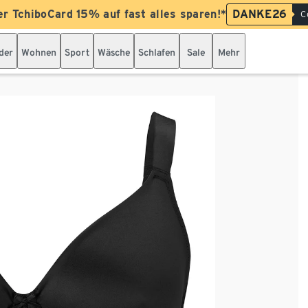
er TchiboCard 15% auf fast alles sparen!*
DANKE26
C
der
Wohnen
Sport
Wäsche
Schlafen
Sale
Mehr