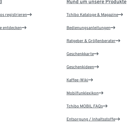
d
Rund um unsere Produkte
os registrieren
Tchibo Kataloge & Magazine
le entdecken
Bedienungsanleitungen
Ratgeber & Größenberater
Geschenkkarte
Geschenkideen
Kaffee-Wiki
Mobilfunklexikon
Tchibo MOBIL FAQs
Entsorgung / Inhaltsstoffe