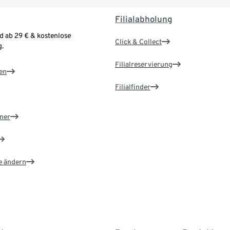
Filialabholung
d ab 29 € & kostenlose
Click & Collect
.
Filialreservierung
en
Filialfinder
ner
e ändern