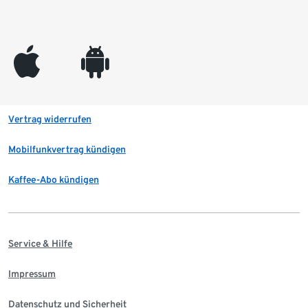
appleinc
android
Vertrag widerrufen
Mobilfunkvertrag kündigen
Kaffee-Abo kündigen
Service & Hilfe
Impressum
Datenschutz und Sicherheit