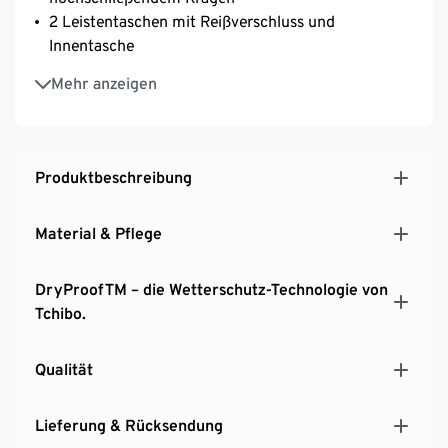
2 Leistentaschen mit Reißverschluss und
Innentasche
2-Wege-Frontreißverschluss mit Windschutzleiste
Mehr anzeigen
und Druckknöpfen
Ärmelabschlüsse mit elastischem Detail
Versiegelte seitliche Reißverschlüsse zur
individuellen Weitenregulierung
Produktbeschreibung
Rückenpasse mit Ventilationsöffnung
Verlängerte Rückenpartie
Material & Pflege
DryProofTM – die Wetterschutz-Technologie von
Tchibo.
Qualität
Lieferung & Rücksendung