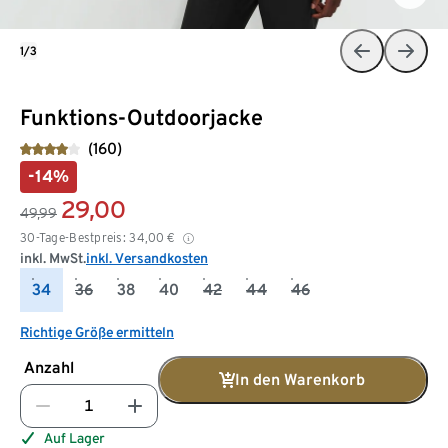
1/3
Funktions-Outdoorjacke
(160)
-14%
29,00
49,99
30-Tage-Bestpreis:
34,00
€
inkl. MwSt.
inkl. Versandkosten
34
36
38
40
42
44
46
Richtige Größe ermitteln
Anzahl
In den Warenkorb
Auf Lager