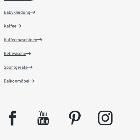
Babykleidung
Kaffee
Kaffeemaschinen
Bettwäsche
Sportgeräte
Balkonmöbel
facebook
youtube
pinterest
instagram