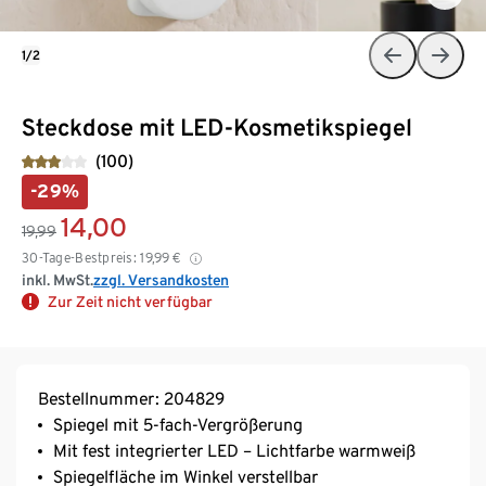
1/2
Steckdose mit LED-Kosmetikspiegel
(100)
-29%
14,00
19,99
30-Tage-Bestpreis:
19,99
€
inkl. MwSt.
zzgl. Versandkosten
Zur Zeit nicht verfügbar
Bestellnummer: 204829
Spiegel mit 5-fach-Vergrößerung
Mit fest integrierter LED – Lichtfarbe warmweiß
Spiegelfläche im Winkel verstellbar