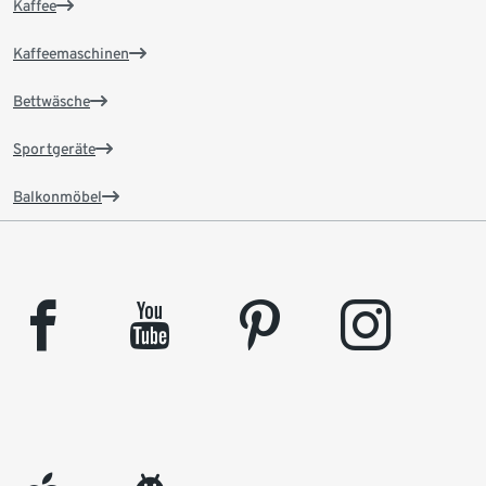
Kaffee
Kaffeemaschinen
Bettwäsche
Sportgeräte
Balkonmöbel
facebook
youtube
pinterest
instagram