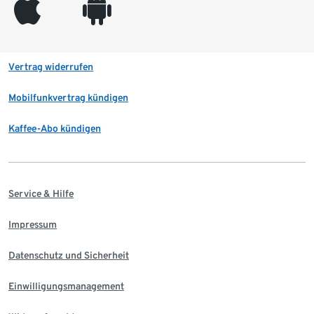
appleinc
android
Vertrag widerrufen
Mobilfunkvertrag kündigen
Kaffee-Abo kündigen
Service & Hilfe
Impressum
Datenschutz und Sicherheit
Einwilligungsmanagement