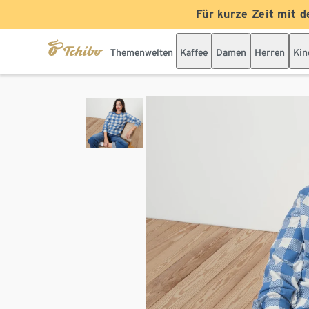
Für kurze Zeit mit d
Themenwelten
Kaffee
Damen
Herren
Kin