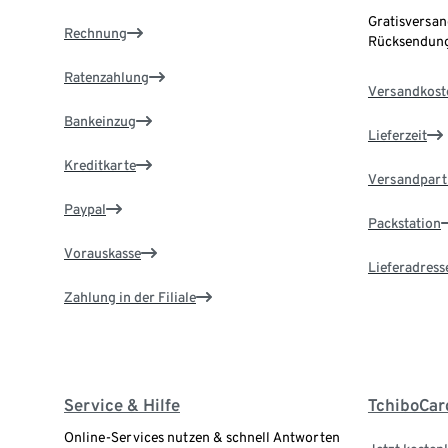
Gratisversan
Rechnung
Rücksendung
Ratenzahlung
Versandkost
Bankeinzug
Lieferzeit
Kreditkarte
Versandpart
Paypal
Packstation
Vorauskasse
Lieferadress
Zahlung in der Filiale
Service & Hilfe
TchiboCar
Online-Services nutzen & schnell Antworten