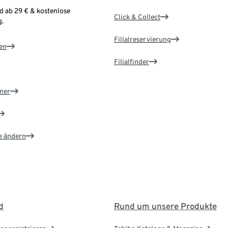
d ab 29 € & kostenlose
Click & Collect
.
Filialreservierung
en
Filialfinder
ner
e ändern
d
Rund um unsere Produkte