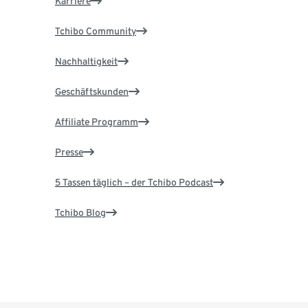
Karriere
Tchibo Community
Nachhaltigkeit
Geschäftskunden
Affiliate Programm
Presse
5 Tassen täglich – der Tchibo Podcast
Tchibo Blog