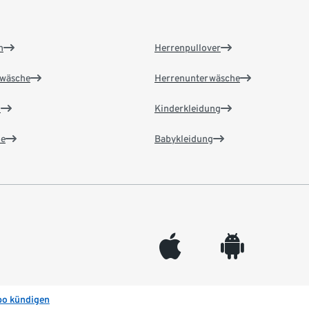
n
Herrenpullover
wäsche
Herrenunterwäsche
n
Kinderkleidung
e
Babykleidung
appleinc
android
bo kündigen