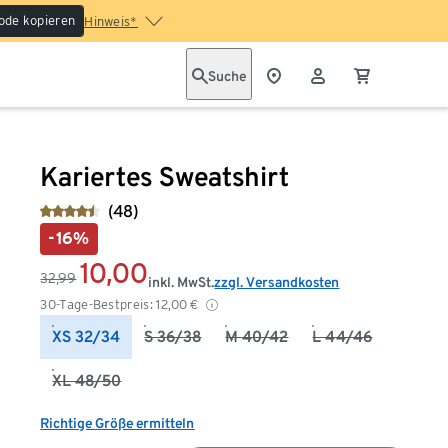
ode kopieren
Hinweis*
Suche
Kariertes Sweatshirt
(48)
-16%
10,00
32,99
inkl. MwSt.
zzgl. Versandkosten
30-Tage-Bestpreis:
12,00
€
XS 32/34
S 36/38
M 40/42
L 44/46
XL 48/50
Richtige Größe ermitteln