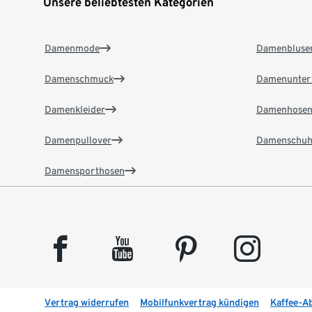
Unsere beliebtesten Kategorien
Damenmode
Damenbluse
Damenschmuck
Damenunter
Damenkleider
Damenhose
Damenpullover
Damenschuh
Damensporthosen
facebook
youtube
pinterest
instagram
Vertrag widerrufen
Mobilfunkvertrag kündigen
Kaffee-A