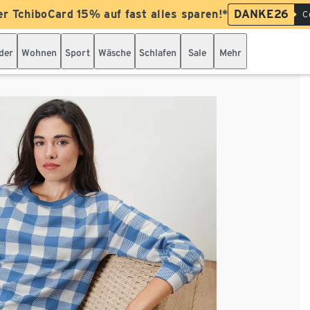
er TchiboCard 15% auf fast alles sparen!*
DANKE26
C
der
Wohnen
Sport
Wäsche
Schlafen
Sale
Mehr