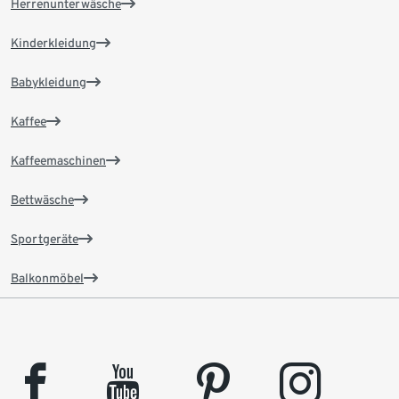
Herrenunterwäsche
Kinderkleidung
Babykleidung
Kaffee
Kaffeemaschinen
Bettwäsche
Sportgeräte
Balkonmöbel
facebook
youtube
pinterest
instagram