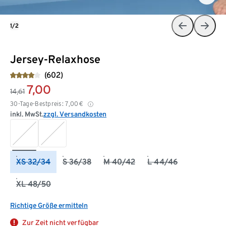
1/2
Jersey-Relaxhose
(602)
7,00
14,61
30-Tage-Bestpreis:
7,00
€
inkl. MwSt.
zzgl. Versandkosten
XS 32/34
S 36/38
M 40/42
L 44/46
XL 48/50
Richtige Größe ermitteln
Zur Zeit nicht verfügbar