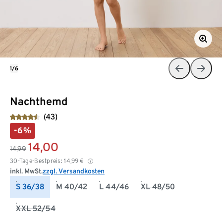
1/6
Nachthemd
(43)
-6%
14,00
14,99
30-Tage-Bestpreis:
14,99
€
inkl. MwSt.
zzgl. Versandkosten
S 36/38
M 40/42
L 44/46
XL 48/50
XXL 52/54