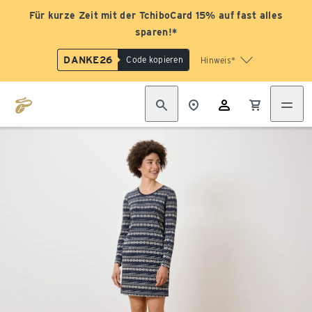
Für kurze Zeit mit der TchiboCard 15% auf fast alles
sparen!*
DANKE26
Code kopieren
Hinweis*