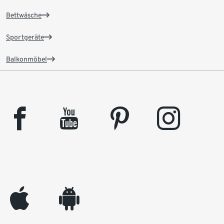
Bettwäsche
Sportgeräte
Balkonmöbel
facebook
youtube
pinterest
instagram
appleinc
android