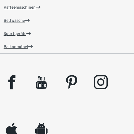
Kaffeemaschinen
Bettwäsche
Sportgeräte
Balkonmöbel
facebook
youtube
pinterest
instagram
appleinc
android