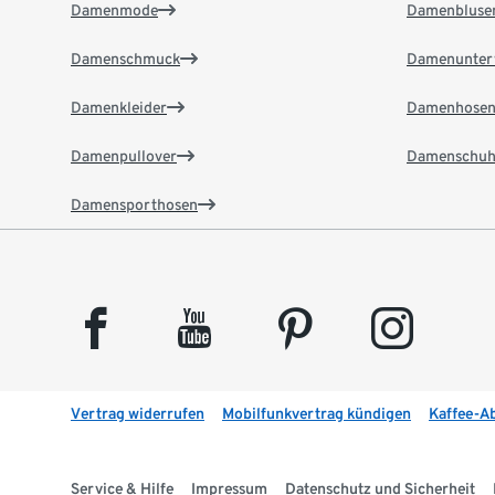
Damenmode
Damenbluse
Damenschmuck
Damenunter
Damenkleider
Damenhose
Damenpullover
Damenschuh
Damensporthosen
facebook
youtube
pinterest
instagram
Vertrag widerrufen
Mobilfunkvertrag kündigen
Kaffee-A
Service & Hilfe
Impressum
Datenschutz und Sicherheit