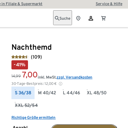
 in Filiale & Supermarkt
Service & Hilfe
Suche
Nachthemd
(109)
-41%
7,00
14,99
inkl. MwSt.
zzgl. Versandkosten
30-Tage-Bestpreis:
12,00
€
S 36/38
M 40/42
L 44/46
XL 48/50
XXL 52/54
Richtige Größe ermitteln
Anzahl