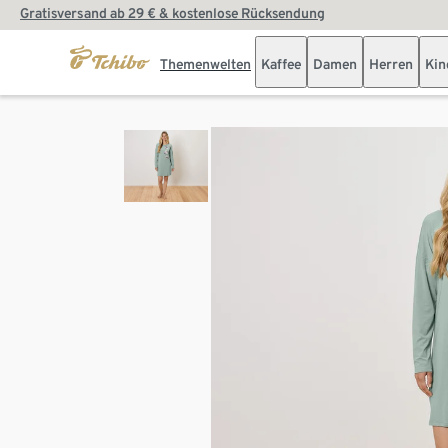
Gratisversand ab 29 € & kostenlose Rücksendung
Themenwelten
Kaffee
Damen
Herren
Kin