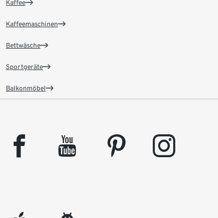
Kaffee
Kaffeemaschinen
Bettwäsche
Sportgeräte
Balkonmöbel
facebook
youtube
pinterest
instagram