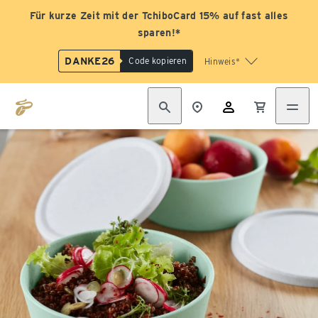
Für kurze Zeit mit der TchiboCard 15% auf fast alles
sparen!*
DANKE26
Code kopieren
Hinweis*