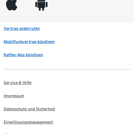
appleinc
android
Vertrag widerrufen
Mobilfunkvertrag kündigen
Kaffee-Abo kündigen
Service & Hilfe
Impressum
Datenschutz und Sicherheit
Einwilligungsmanagement