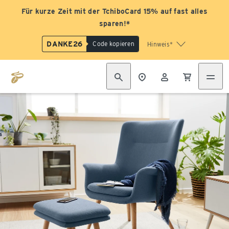
Für kurze Zeit mit der TchiboCard 15% auf fast alles
sparen!*
DANKE26
Code kopieren
Hinweis*