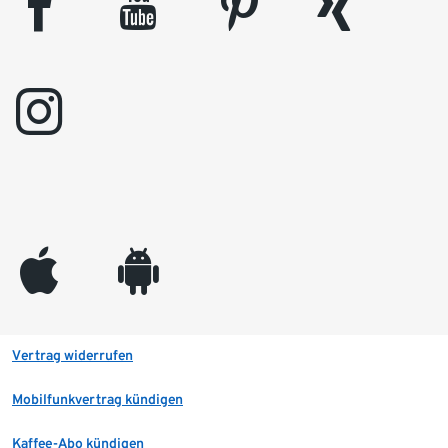
facebook
youtube
pinterest
xing
instagram
appleinc
android
Vertrag widerrufen
Mobilfunkvertrag kündigen
Kaffee-Abo kündigen