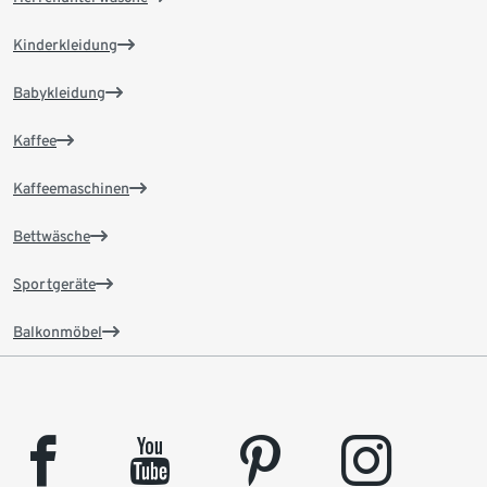
Kinderkleidung
Babykleidung
Kaffee
Kaffeemaschinen
Bettwäsche
Sportgeräte
Balkonmöbel
facebook
youtube
pinterest
instagram