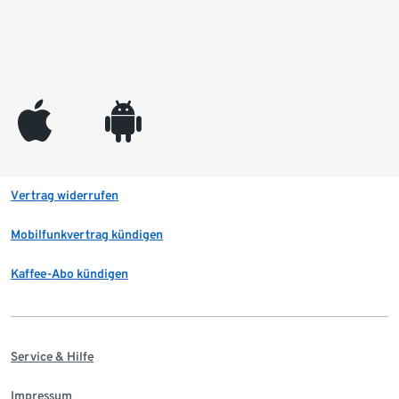
appleinc
android
Vertrag widerrufen
Mobilfunkvertrag kündigen
Kaffee-Abo kündigen
Service & Hilfe
Impressum