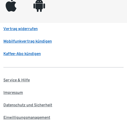
appleinc
android
Vertrag widerrufen
Mobilfunkvertrag kündigen
Kaffee-Abo kündigen
Service & Hilfe
Impressum
Datenschutz und Sicherheit
Einwilligungsmanagement