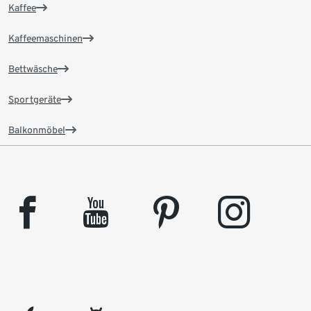
Kaffee
Kaffeemaschinen
Bettwäsche
Sportgeräte
Balkonmöbel
facebook
youtube
pinterest
instagram