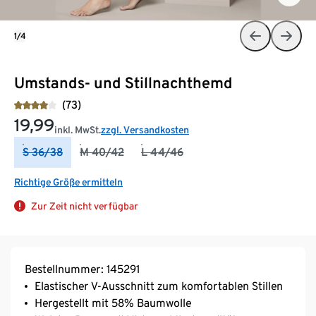
1/4
Umstands- und Stillnachthemd
(73)
19,99
inkl. MwSt.
zzgl. Versandkosten
S 36/38
M 40/42
L 44/46
Richtige Größe ermitteln
Zur Zeit nicht verfügbar
Bestellnummer: 145291
Elastischer V-Ausschnitt zum komfortablen Stillen
Hergestellt mit 58% Baumwolle