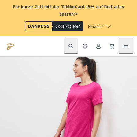
Für kurze Zeit mit der TchiboCard 15% auf fast alles
sparen!*
DANKE26
Code kopieren
Hinweis*