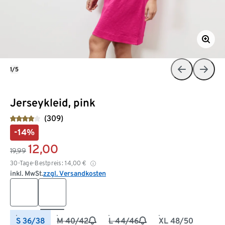
1/5
Jerseykleid, pink
(309)
-14%
12,00
19,99
30-Tage-Bestpreis:
14,00
€
inkl. MwSt.
zzgl. Versandkosten
S 36/38
M 40/42
L 44/46
XL 48/50