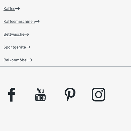
Kaffee
Kaffeemaschinen
Bettwäsche
Sportgeräte
Balkonmöbel
facebook
youtube
pinterest
instagram