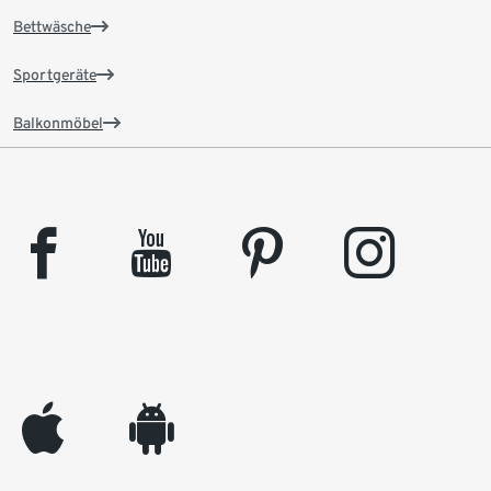
Bettwäsche
Sportgeräte
Balkonmöbel
facebook
youtube
pinterest
instagram
appleinc
android