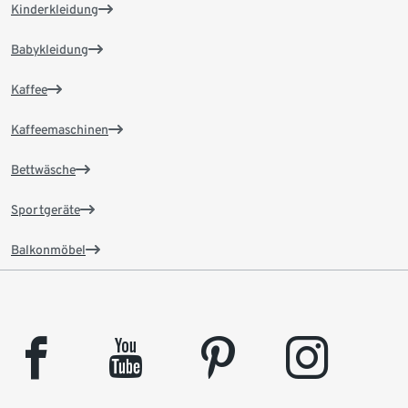
Kinderkleidung
Babykleidung
Kaffee
Kaffeemaschinen
Bettwäsche
Sportgeräte
Balkonmöbel
facebook
youtube
pinterest
instagram