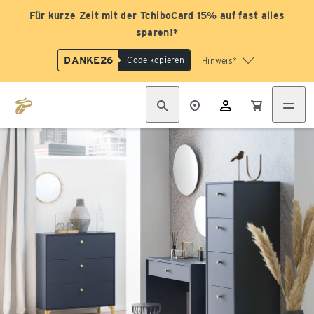
Für kurze Zeit mit der TchiboCard 15% auf fast alles
sparen!*
DANKE26
Code kopieren
Hinweis*