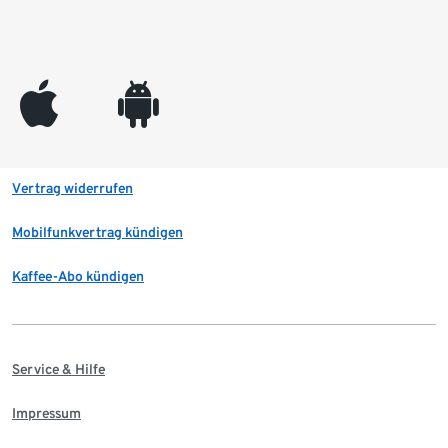
appleinc
android
Vertrag widerrufen
Mobilfunkvertrag kündigen
Kaffee-Abo kündigen
Service & Hilfe
Impressum