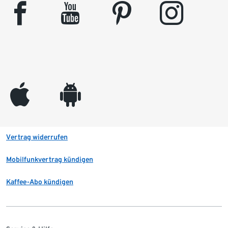
facebook
youtube
pinterest
instagram
appleinc
android
Vertrag widerrufen
Mobilfunkvertrag kündigen
Kaffee-Abo kündigen