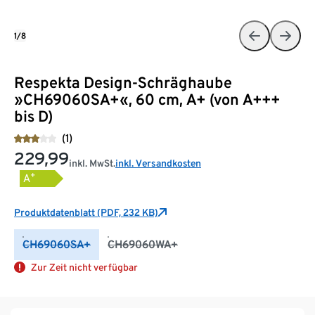
1/8
Respekta Design-Schräghaube
»CH69060SA+«, 60 cm, A+ (von A+++
bis D)
(1)
229,99
inkl. MwSt.
inkl. Versandkosten
+
A
Produktdatenblatt (PDF, 232 KB)
CH69060SA+
CH69060WA+
Zur Zeit nicht verfügbar