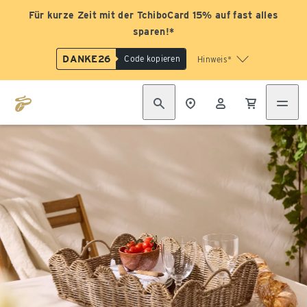
Für kurze Zeit mit der TchiboCard 15% auf fast alles
sparen!*
DANKE26
Code kopieren
Hinweis*