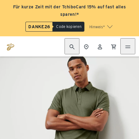
Für kurze Zeit mit der TchiboCard 15% auf fast alles
sparen!*
DANKE26
Code kopieren
Hinweis*