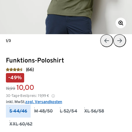
1/3
Funktions-Poloshirt
(66)
-49%
10,00
19,99
30-Tage-Bestpreis:
19,99
€
inkl. MwSt.
zzgl. Versandkosten
S 44/46
M 48/50
L 52/54
XL 56/58
XXL 60/62