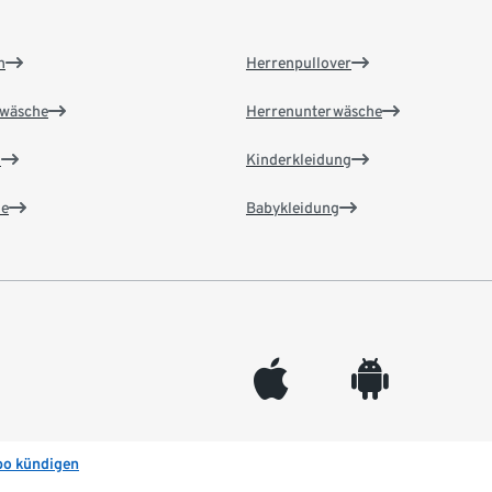
n
Herrenpullover
wäsche
Herrenunterwäsche
n
Kinderkleidung
e
Babykleidung
appleinc
android
bo kündigen