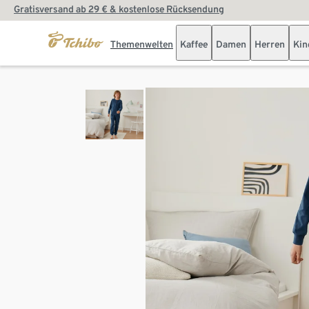
Gratisversand ab 29 € & kostenlose Rücksendung
Themenwelten
Kaffee
Damen
Herren
Kin