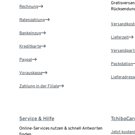
Gratisversan
Rechnung
Rücksendung
Ratenzahlung
Versandkost
Bankeinzug
Lieferzeit
Kreditkarte
Versandpart
Paypal
Packstation
Vorauskasse
Lieferadress
Zahlung in der Filiale
Service & Hilfe
TchiboCar
Online-Services nutzen & schnell Antworten
Jetzt kostenl
finden.