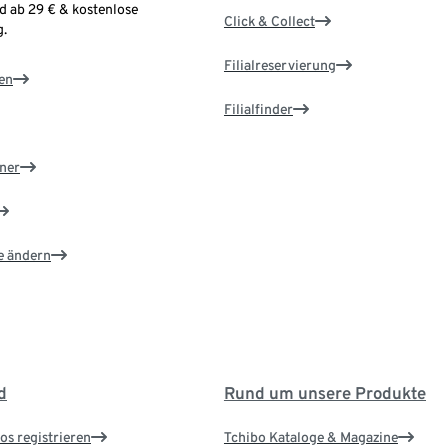
d ab 29 € & kostenlose
Click & Collect
.
Filialreservierung
en
Filialfinder
ner
e ändern
d
Rund um unsere Produkte
os registrieren
Tchibo Kataloge & Magazine