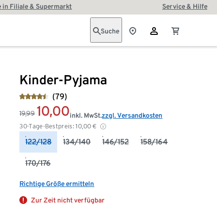
 in Filiale & Supermarkt
Service & Hilfe
Suche
Kinder-Pyjama
(79)
10,00
19,99
inkl. MwSt.
zzgl. Versandkosten
30-Tage-Bestpreis:
10,00
€
122/128
134/140
146/152
158/164
170/176
Richtige Größe ermitteln
Zur Zeit nicht verfügbar