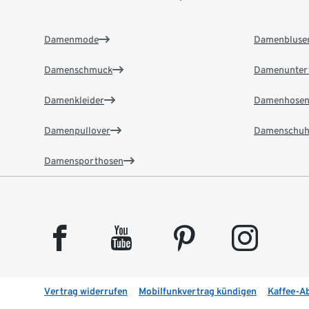
Damenmode
Damenbluse
Damenschmuck
Damenunter
Damenkleider
Damenhose
Damenpullover
Damenschuh
Damensporthosen
facebook
youtube
pinterest
instagram
Vertrag widerrufen
Mobilfunkvertrag kündigen
Kaffee-A