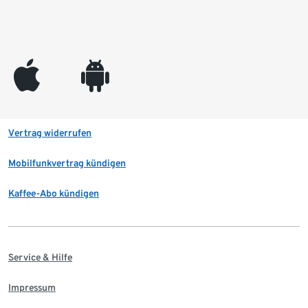
appleinc
android
Vertrag widerrufen
Mobilfunkvertrag kündigen
Kaffee-Abo kündigen
Service & Hilfe
Impressum