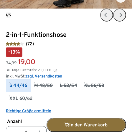
1/5
2-in-1-Funktionshose
(72)
-13%
19,00
34,99
30-Tage-Bestpreis:
22,00
€
inkl. MwSt.
zzgl. Versandkosten
S 44/46
M 48/50
L 52/54
XL 56/58
XXL 60/62
Richtige Größe ermitteln
Anzahl
In den Warenkorb