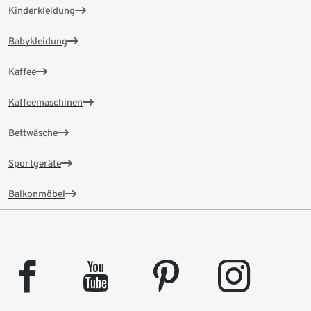
Kinderkleidung
Babykleidung
Kaffee
Kaffeemaschinen
Bettwäsche
Sportgeräte
Balkonmöbel
facebook
youtube
pinterest
instagram