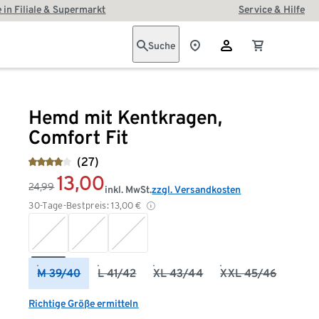
 in Filiale & Supermarkt
Service & Hilfe
Suche
Hemd mit Kentkragen,
Comfort Fit
(27)
13,00
24,99
inkl. MwSt.
zzgl. Versandkosten
30-Tage-Bestpreis:
13,00
€
M 39/40
L 41/42
XL 43/44
XXL 45/46
Richtige Größe ermitteln