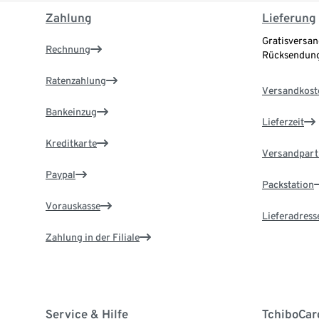
Zahlung
Lieferung
Gratisversan
Rechnung
Rücksendung
Ratenzahlung
Versandkost
Bankeinzug
Lieferzeit
Kreditkarte
Versandpart
Paypal
Packstation
Vorauskasse
Lieferadress
Zahlung in der Filiale
Service & Hilfe
TchiboCar