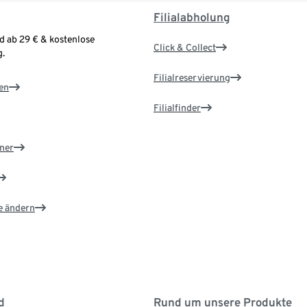
Filialabholung
d ab 29 € & kostenlose
Click & Collect
.
Filialreservierung
en
Filialfinder
ner
e ändern
d
Rund um unsere Produkte