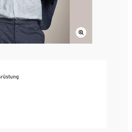
srüstung
Kragen und Manschetten