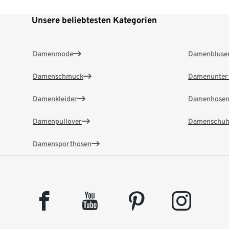
Unsere beliebtesten Kategorien
Damenmode
Damenbluse
Damenschmuck
Damenunter
Damenkleider
Damenhose
Damenpullover
Damenschuh
Damensporthosen
facebook
youtube
pinterest
instagram