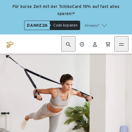
Für kurze Zeit mit der TchiboCard 15% auf fast alles
sparen!*
DANKE26
Code kopieren
Hinweis*