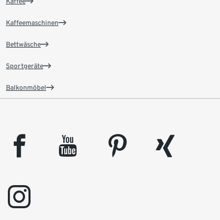
Kaffee
Kaffeemaschinen
Bettwäsche
Sportgeräte
Balkonmöbel
facebook
youtube
pinterest
xing
instagram