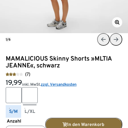
1/6
MAMALICIOUS Skinny Shorts »MLTIA
JEANNE«, schwarz
(7)
19,99
inkl. MwSt.
zzgl. Versandkosten
S/M
L/XL
Anzahl
In den Warenkorb