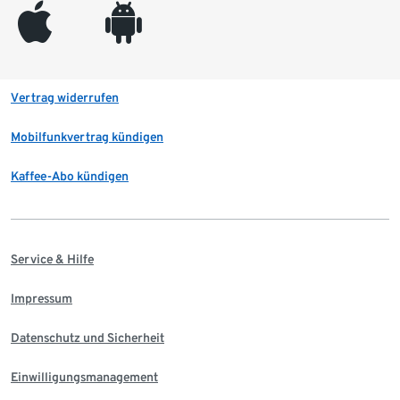
appleinc
android
Vertrag widerrufen
Mobilfunkvertrag kündigen
Kaffee-Abo kündigen
Service & Hilfe
Impressum
Datenschutz und Sicherheit
Einwilligungsmanagement