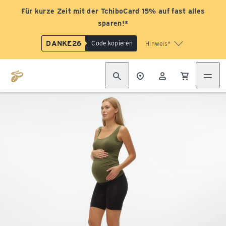
Für kurze Zeit mit der TchiboCard 15% auf fast alles
sparen!*
DANKE26
Code kopieren
Hinweis*