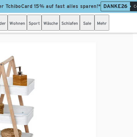
er TchiboCard 15% auf fast alles sparen!*
DANKE26
C
der
Wohnen
Sport
Wäsche
Schlafen
Sale
Mehr