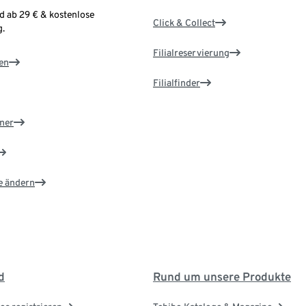
d ab 29 € & kostenlose
Click & Collect
.
Filialreservierung
en
Filialfinder
ner
e ändern
d
Rund um unsere Produkte