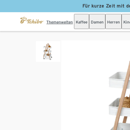
Für kurze Zeit mit d
Themenwelten
Kaffee
Damen
Herren
Kin