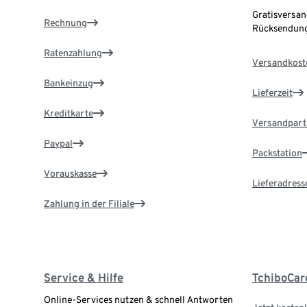
Gratisversan
Rechnung
Rücksendung
Ratenzahlung
Versandkost
Bankeinzug
Lieferzeit
Kreditkarte
Versandpart
Paypal
Packstation
Vorauskasse
Lieferadress
Zahlung in der Filiale
Service & Hilfe
TchiboCar
Online-Services nutzen & schnell Antworten