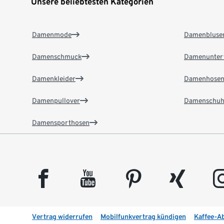
Unsere beliebtesten Kategorien
Damenmode
Damenbluse
Damenschmuck
Damenunter
Damenkleider
Damenhose
Damenpullover
Damenschuh
Damensporthosen
facebook
youtube
pinterest
xing
insta
Vertrag widerrufen
Mobilfunkvertrag kündigen
Kaffee-A