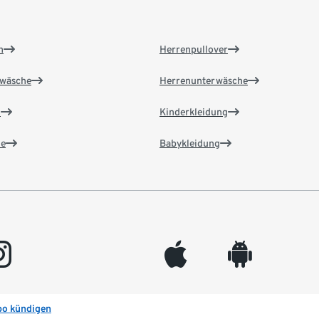
n
Herrenpullover
wäsche
Herrenunterwäsche
n
Kinderkleidung
e
Babykleidung
gram
appleinc
android
bo kündigen