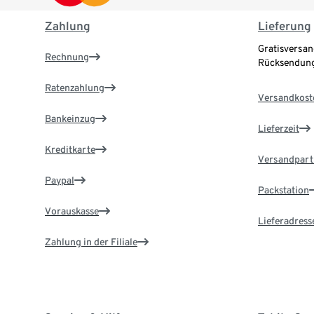
Zahlung
Lieferung
Gratisversan
Rechnung
Rücksendung
Ratenzahlung
Versandkost
Bankeinzug
Lieferzeit
Kreditkarte
Versandpart
Paypal
Packstation
Vorauskasse
Lieferadress
Zahlung in der Filiale