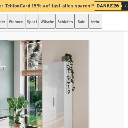
er TchiboCard 15% auf fast alles sparen!*
DANKE26
C
der
Wohnen
Sport
Wäsche
Schlafen
Sale
Mehr