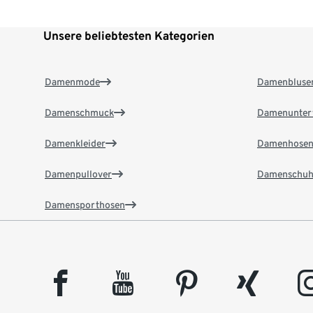
Unsere beliebtesten Kategorien
Damenmode
Damenbluse
Damenschmuck
Damenunter
Damenkleider
Damenhose
Damenpullover
Damenschuh
Damensporthosen
facebook
youtube
pinterest
xing
insta