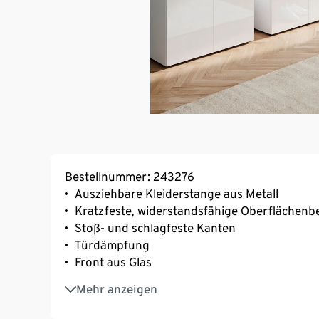
Bestellnummer: 243276
Ausziehbare Kleiderstange aus Metall
Kratzfeste, widerstandsfähige Oberflächenb
Stoß- und schlagfeste Kanten
Türdämpfung
Front aus Glas
Ein Element unserer »Genova«-Möbel-Serie
Mehr anzeigen
Hersteller: Germania
MADE IN GERMANY