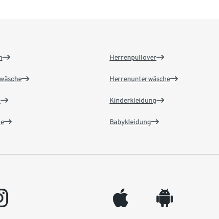
n
Herrenpullover
wäsche
Herrenunterwäsche
n
Kinderkleidung
e
Babykleidung
gram
appleinc
android