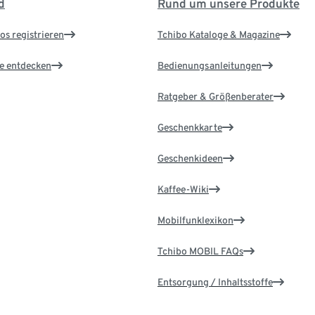
d
Rund um unsere Produkte
os registrieren
Tchibo Kataloge & Magazine
le entdecken
Bedienungsanleitungen
Ratgeber & Größenberater
Geschenkkarte
Geschenkideen
Kaffee-Wiki
Mobilfunklexikon
Tchibo MOBIL FAQs
Entsorgung / Inhaltsstoffe