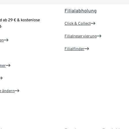
Filialabholung
d ab 29 € & kostenlose
Click & Collect
.
Filialreservierung
en
Filialfinder
ner
e ändern