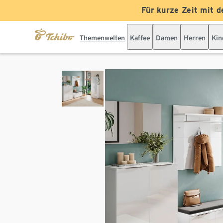
Für kurze Zeit mit d
Themenwelten
Kaffee
Damen
Herren
Kin