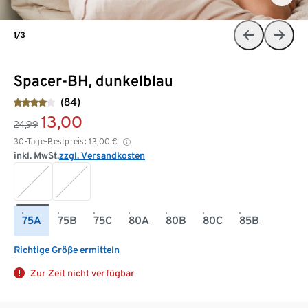
1/3
Spacer-BH, dunkelblau
(84)
13,00
24,99
30-Tage-Bestpreis:
13,00
€
inkl. MwSt.
zzgl. Versandkosten
75A
75B
75C
80A
80B
80C
85B
Richtige Größe ermitteln
Zur Zeit nicht verfügbar