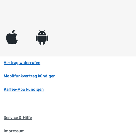
appleinc
android
Vertrag widerrufen
Mobilfunkvertrag kündigen
Kaffee-Abo kündigen
Service & Hilfe
Impressum