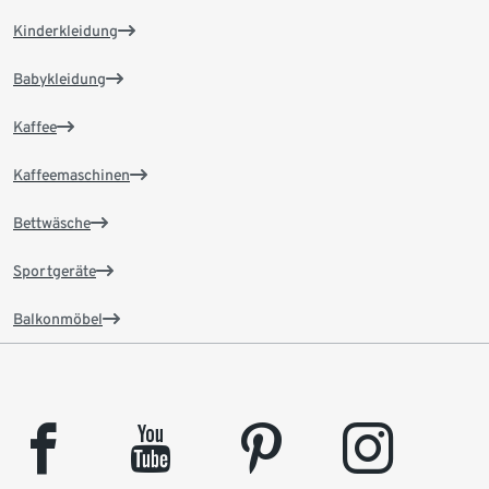
Kinderkleidung
Babykleidung
Kaffee
Kaffeemaschinen
Bettwäsche
Sportgeräte
Balkonmöbel
facebook
youtube
pinterest
instagram