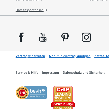
Damensporthosen
facebook
youtube
pinterest
instagram
Vertrag widerrufen
Mobilfunkvertrag kündigen
Kaffee-A
Service & Hilfe
Impressum
Datenschutz und Sicherheit