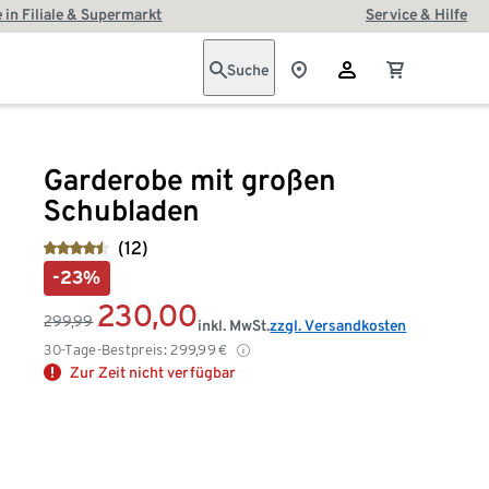
 in Filiale & Supermarkt
Service & Hilfe
Suche
Garderobe mit großen
Schubladen
(12)
-23%
230,00
299,99
inkl. MwSt.
zzgl. Versandkosten
30-Tage-Bestpreis:
299,99
€
Zur Zeit nicht verfügbar