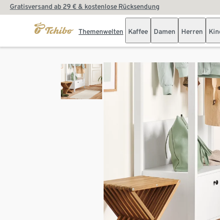
Gratisversand ab 29 € & kostenlose Rücksendung
Themenwelten
Kaffee
Damen
Herren
Kin