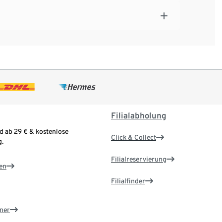
Filialabholung
d ab 29 € & kostenlose
Click & Collect
.
Filialreservierung
en
Filialfinder
ner