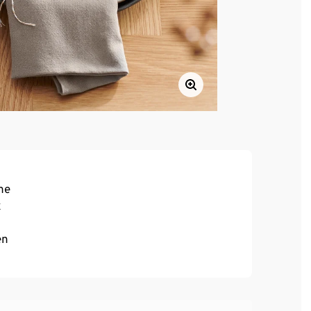
he
x
en