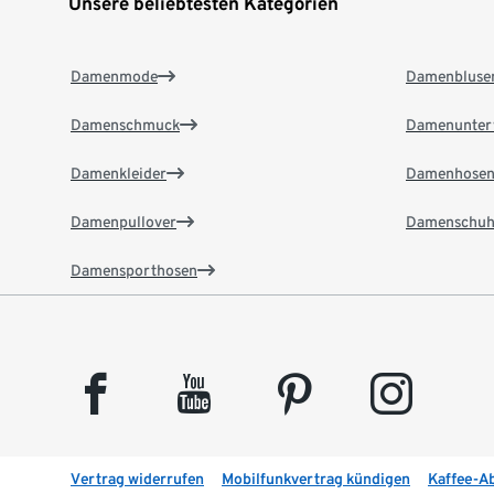
Unsere beliebtesten Kategorien
Damenmode
Damenbluse
Damenschmuck
Damenunter
Damenkleider
Damenhose
Damenpullover
Damenschuh
Damensporthosen
facebook
youtube
pinterest
instagram
Vertrag widerrufen
Mobilfunkvertrag kündigen
Kaffee-A