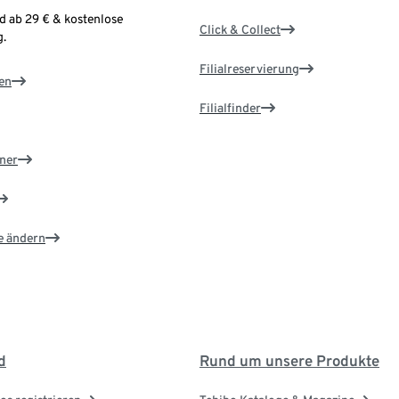
d ab 29 € & kostenlose
Click & Collect
.
Filialreservierung
en
Filialfinder
ner
e ändern
d
Rund um unsere Produkte