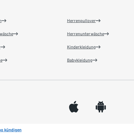
n
Herrenpullover
wäsche
Herrenunterwäsche
n
Kinderkleidung
e
Babykleidung
appleinc
android
bo kündigen