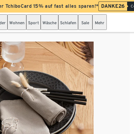
er TchiboCard 15% auf fast alles sparen!*
DANKE26
C
der
Wohnen
Sport
Wäsche
Schlafen
Sale
Mehr