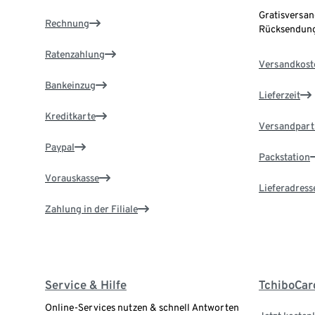
Gratisversan
Rechnung
Rücksendung
Ratenzahlung
Versandkost
Bankeinzug
Lieferzeit
Kreditkarte
Versandpart
Paypal
Packstation
Vorauskasse
Lieferadress
Zahlung in der Filiale
Service & Hilfe
TchiboCar
Online-Services nutzen & schnell Antworten