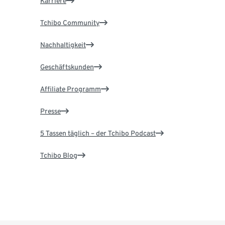
Karriere
Tchibo Community
Nachhaltigkeit
Geschäftskunden
Affiliate Programm
Presse
5 Tassen täglich – der Tchibo Podcast
Tchibo Blog