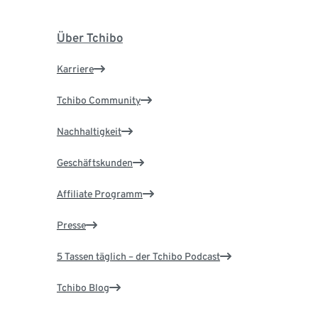
Über Tchibo
Karriere
Tchibo Community
Nachhaltigkeit
Geschäftskunden
Affiliate Programm
Presse
5 Tassen täglich – der Tchibo Podcast
Tchibo Blog