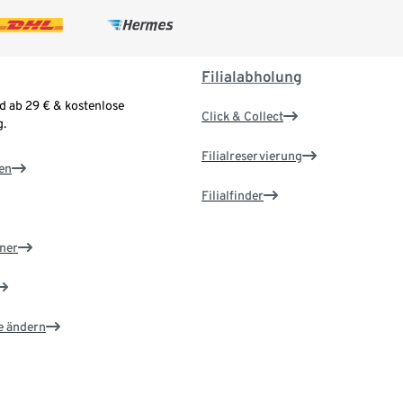
Filialabholung
d ab 29 € & kostenlose
Click & Collect
.
Filialreservierung
en
Filialfinder
ner
e ändern