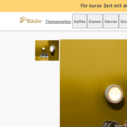
Für kurze Zeit mit d
Themenwelten
Kaffee
Damen
Herren
Kin