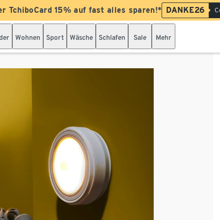
er TchiboCard 15% auf fast alles sparen!*
DANKE26
C
der
Wohnen
Sport
Wäsche
Schlafen
Sale
Mehr