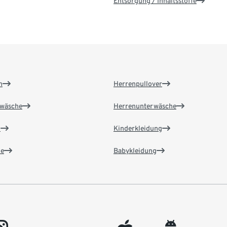
Entsorgung / Inhaltsstoffe
n
Herrenpullover
wäsche
Herrenunterwäsche
n
Kinderkleidung
e
Babykleidung