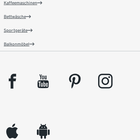
Kaffeemaschinen
Bettwäsche
Sportgeräte
Balkonmöbel
facebook
youtube
pinterest
instagram
appleinc
android