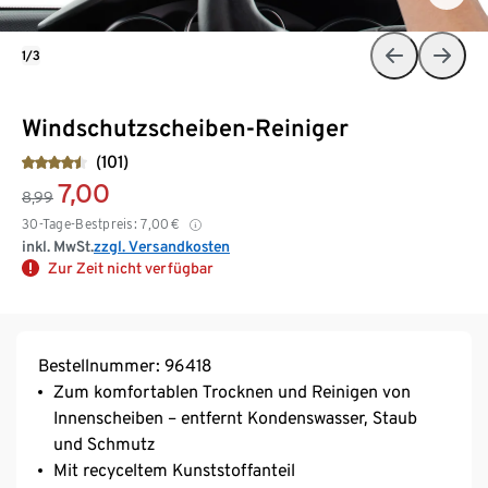
1/3
Windschutzscheiben-Reiniger
(101)
7,00
8,99
30-Tage-Bestpreis:
7,00
€
inkl. MwSt.
zzgl. Versandkosten
Zur Zeit nicht verfügbar
Bestellnummer: 96418
Zum komfortablen Trocknen und Reinigen von
Innenscheiben – entfernt Kondenswasser, Staub
und Schmutz
Mit recyceltem Kunststoffanteil