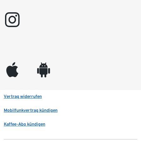
instagram
appleinc
android
Vertrag widerrufen
Mobilfunkvertrag kündigen
Kaffee-Abo kündigen