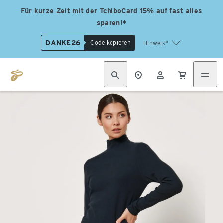
Für kurze Zeit mit der TchiboCard 15% auf fast alles
sparen!*
DANKE26
Code kopieren
Hinweis*