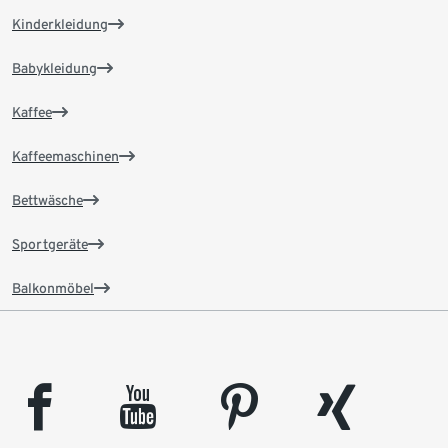
Kinderkleidung
Babykleidung
Kaffee
Kaffeemaschinen
Bettwäsche
Sportgeräte
Balkonmöbel
facebook
youtube
pinterest
xing