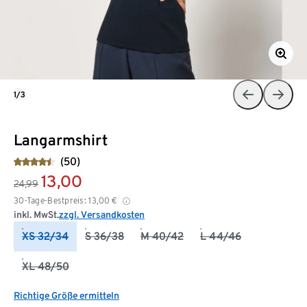
1/3
Langarmshirt
(50)
13,00
24,99
30-Tage-Bestpreis:
13,00
€
inkl. MwSt.
zzgl. Versandkosten
XS 32/34
S 36/38
M 40/42
L 44/46
XL 48/50
Richtige Größe ermitteln