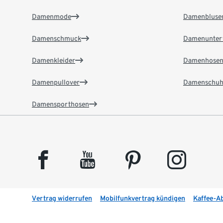
Damenmode
Damenbluse
Damenschmuck
Damenunter
Damenkleider
Damenhose
Damenpullover
Damenschuh
Damensporthosen
facebook
youtube
pinterest
instagram
Vertrag widerrufen
Mobilfunkvertrag kündigen
Kaffee-A