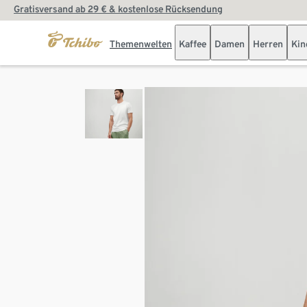
Gratisversand ab 29 € & kostenlose Rücksendung
Themenwelten
Kaffee
Damen
Herren
Kin