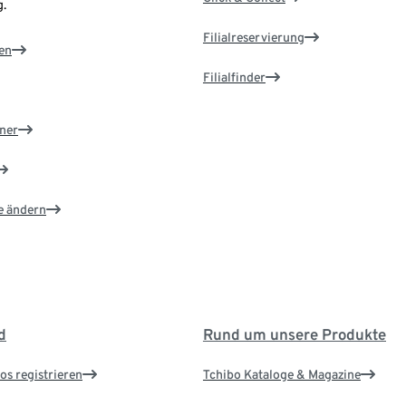
.
Filialreservierung
en
Filialfinder
ner
e ändern
d
Rund um unsere Produkte
os registrieren
Tchibo Kataloge & Magazine