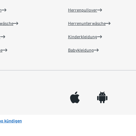
n
Herrenpullover
wäsche
Herrenunterwäsche
n
Kinderkleidung
e
Babykleidung
appleinc
android
bo kündigen