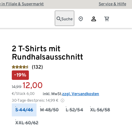
 in Filiale & Supermarkt
Service & Hilfe
Suche
2 T-Shirts mit
Rundhalsausschnitt
(132)
-19%
12,00
14,99
€/Stück
6,00
inkl. MwSt.
zzgl. Versandkosten
30-Tage-Bestpreis:
14,99
€
S 44/46
M 48/50
L 52/54
XL 56/58
XXL 60/62