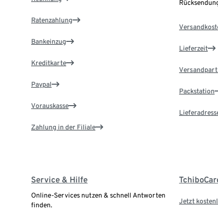
Rücksendung
Ratenzahlung
Versandkost
Bankeinzug
Lieferzeit
Kreditkarte
Versandpart
Paypal
Packstation
Vorauskasse
Lieferadress
Zahlung in der Filiale
Service & Hilfe
TchiboCar
Online-Services nutzen & schnell Antworten
Jetzt kostenl
finden.