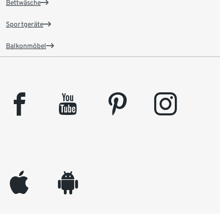
Bettwäsche
Sportgeräte
Balkonmöbel
facebook
youtube
pinterest
instagram
appleinc
android