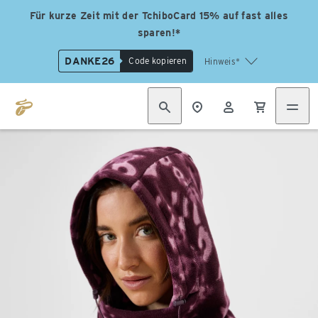
Für kurze Zeit mit der TchiboCard 15% auf fast alles
sparen!*
DANKE26
Code kopieren
Hinweis*