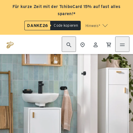
Für kurze Zeit mit der TchiboCard 15% auf fast alles
sparen!*
DANKE26
Code kopieren
Hinweis*