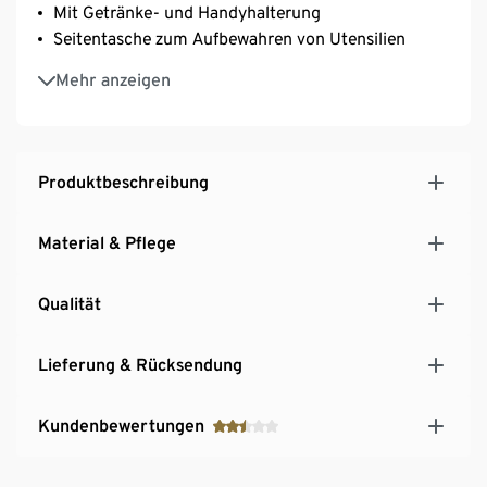
Mit Getränke- und Handyhalterung
Seitentasche zum Aufbewahren von Utensilien
Verstellbares, abnehmbares Kissen
Mehr anzeigen
Wetterfestes, strapazierfähiges Polyestergewebe
Rostresistenter Aluminiumrahmen
Zusammenklappbar – bequem tragbar,
platzsparend verstaubar
Produktbeschreibung
Ideal für den Besuch am Strand, im Park oder für
den Garten
Material & Pflege
Qualität
Lieferung & Rücksendung
Kundenbewertungen