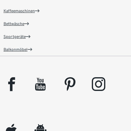
Kaffeemaschinen
Bettwäsche
Sportgeräte
Balkonmöbel
facebook
youtube
pinterest
instagram
appleinc
android