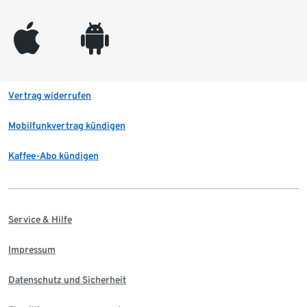
appleinc
android
Vertrag widerrufen
Mobilfunkvertrag kündigen
Kaffee-Abo kündigen
Service & Hilfe
Impressum
Datenschutz und Sicherheit