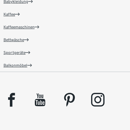
Babykleidung
Kaffee
Kaffeemaschinen
Bettwäsche
Sportgeräte
Balkonmöbel
facebook
youtube
pinterest
instagram