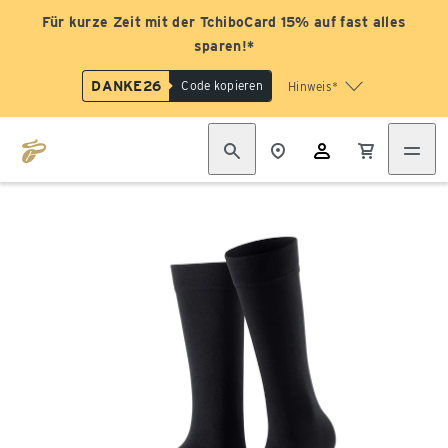
Für kurze Zeit mit der TchiboCard 15% auf fast alles
sparen!*
DANKE26
Code kopieren
Hinweis*