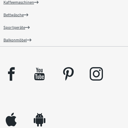
Kaffeemaschinen
Bettwäsche
Sportgeräte
Balkonmöbel
facebook
youtube
pinterest
instagram
appleinc
android