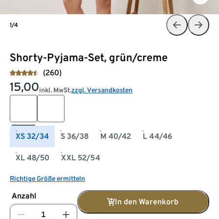
1/4
Shorty-Pyjama-Set, grün/creme
(260)
15,00
inkl. MwSt.
zzgl. Versandkosten
XS 32/34
S 36/38
M 40/42
L 44/46
XL 48/50
XXL 52/54
Richtige Größe ermitteln
Anzahl
In den Warenkorb