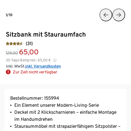
1/10
Sitzbank mit Stauraumfach
(31)
65,00
129,00
30-Tage-Bestpreis:
65,00
€
inkl. MwSt.
inkl. Versandkosten
Zur Zeit nicht verfügbar
Bestellnummer: 155994
Ein Element unserer Modern-Living-Serie
Deckel mit 2 Klickscharnieren – einfache Montage
im Handumdrehen
Stauraummöbel mit strapazierfähigem Sitzpolster –