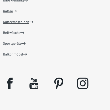
Babykleidung
Kaffee
Kaffeemaschinen
Bettwäsche
Sportgeräte
Balkonmöbel
facebook
youtube
pinterest
instagram