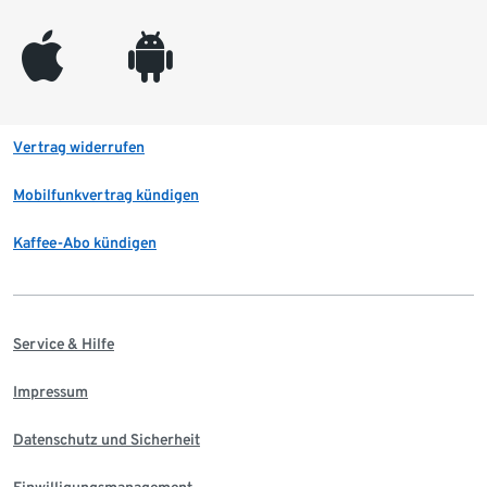
appleinc
android
Vertrag widerrufen
Mobilfunkvertrag kündigen
Kaffee-Abo kündigen
Service & Hilfe
Impressum
Datenschutz und Sicherheit