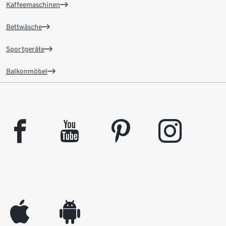
Kaffeemaschinen
Bettwäsche
Sportgeräte
Balkonmöbel
facebook
youtube
pinterest
instagram
appleinc
android