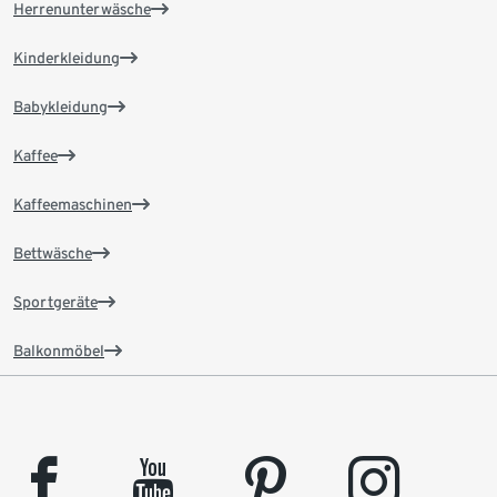
Herrenunterwäsche
Kinderkleidung
Babykleidung
Kaffee
Kaffeemaschinen
Bettwäsche
Sportgeräte
Balkonmöbel
facebook
youtube
pinterest
instagram