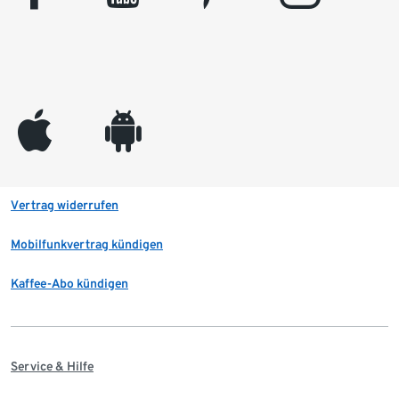
appleinc
android
Vertrag widerrufen
Mobilfunkvertrag kündigen
Kaffee-Abo kündigen
Service & Hilfe