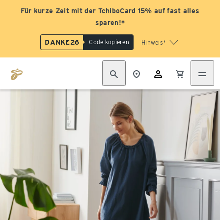
Für kurze Zeit mit der TchiboCard 15% auf fast alles
sparen!*
DANKE26
Code kopieren
Hinweis*