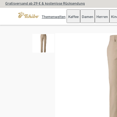
Gratisversand ab 29 € & kostenlose Rücksendung
Themenwelten
Kaffee
Damen
Herren
Kin