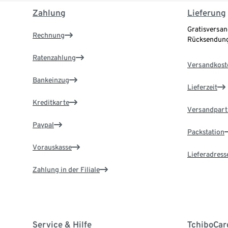
Zahlung
Lieferung
Gratisversan
Rechnung
Rücksendung
Ratenzahlung
Versandkost
Bankeinzug
Lieferzeit
Kreditkarte
Versandpart
Paypal
Packstation
Vorauskasse
Lieferadress
Zahlung in der Filiale
Service & Hilfe
TchiboCar