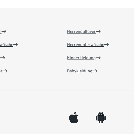
n
Herrenpullover
wäsche
Herrenunterwäsche
n
Kinderkleidung
e
Babykleidung
appleinc
android