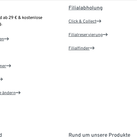
Filialabholung
d ab 29 € & kostenlose
Click & Collect
.
Filialreservierung
en
Filialfinder
ner
e ändern
d
Rund um unsere Produkte