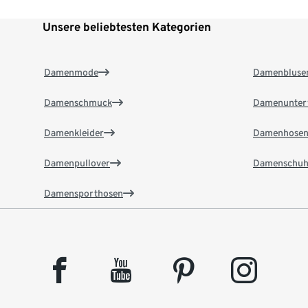
Unsere beliebtesten Kategorien
Damenmode
Damenbluse
Damenschmuck
Damenunter
Damenkleider
Damenhose
Damenpullover
Damenschuh
Damensporthosen
facebook
youtube
pinterest
instagram