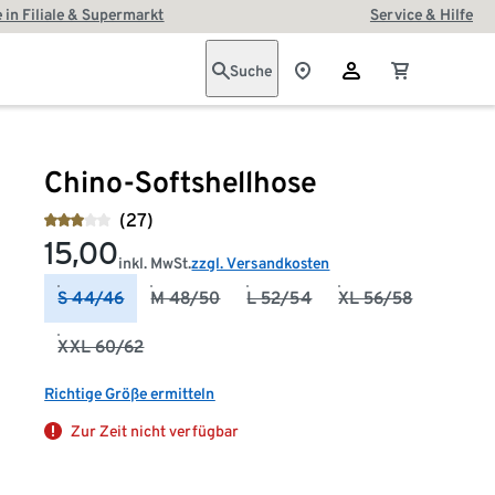
 in Filiale & Supermarkt
Service & Hilfe
Suche
Chino-Softshellhose
(27)
15,00
inkl. MwSt.
zzgl. Versandkosten
S 44/46
M 48/50
L 52/54
XL 56/58
XXL 60/62
Richtige Größe ermitteln
Zur Zeit nicht verfügbar