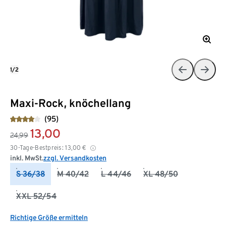
1/2
Maxi-Rock, knöchellang
(95)
13,00
24,99
30-Tage-Bestpreis:
13,00
€
inkl. MwSt.
zzgl. Versandkosten
S 36/38
M 40/42
L 44/46
XL 48/50
XXL 52/54
Richtige Größe ermitteln