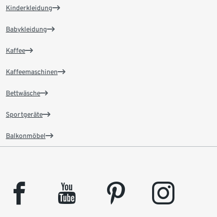
Kinderkleidung
Babykleidung
Kaffee
Kaffeemaschinen
Bettwäsche
Sportgeräte
Balkonmöbel
facebook
youtube
pinterest
instagram