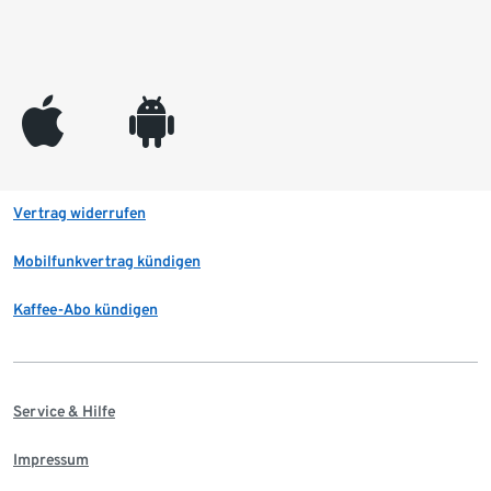
appleinc
android
Vertrag widerrufen
Mobilfunkvertrag kündigen
Kaffee-Abo kündigen
Service & Hilfe
Impressum