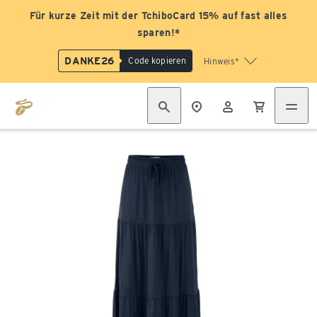
Für kurze Zeit mit der TchiboCard 15% auf fast alles
sparen!*
DANKE26
Code kopieren
Hinweis*