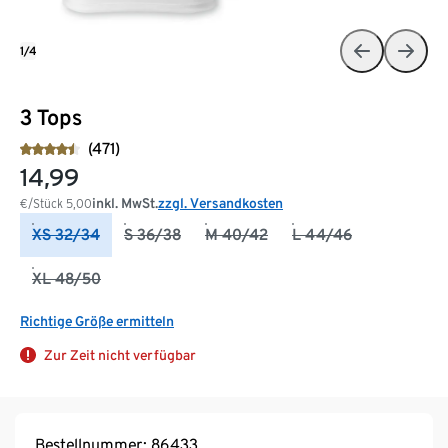
1/4
3 Tops
(471)
14,99
inkl. MwSt.
zzgl. Versandkosten
€/Stück
5,00
XS 32/34
S 36/38
M 40/42
L 44/46
XL 48/50
Richtige Größe ermitteln
Zur Zeit nicht verfügbar
Bestellnummer: 86433