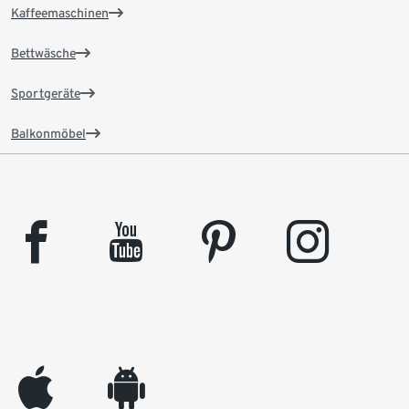
Kaffeemaschinen
Bettwäsche
Sportgeräte
Balkonmöbel
facebook
youtube
pinterest
instagram
appleinc
android