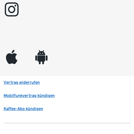
instagram
appleinc
android
Vertrag widerrufen
Mobilfunkvertrag kündigen
Kaffee-Abo kündigen