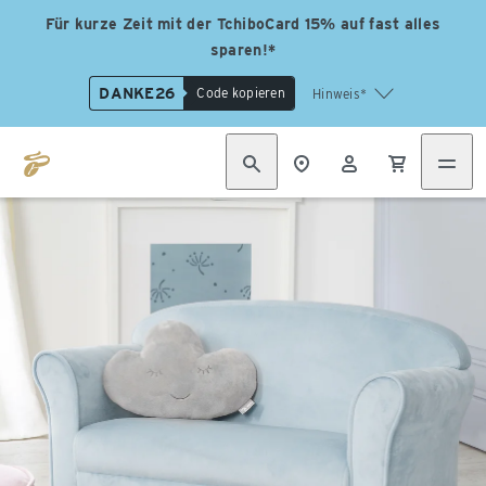
Für kurze Zeit mit der TchiboCard 15% auf fast alles
sparen!*
DANKE26
Code kopieren
Hinweis*