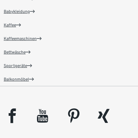
Babykleidung
Kaffee
Kaffeemaschinen
Bettwäsche
Sportgeräte
Balkonmöbel
facebook
youtube
pinterest
xing