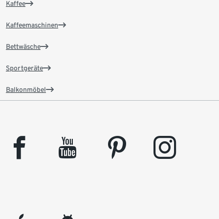
Kaffee
Kaffeemaschinen
Bettwäsche
Sportgeräte
Balkonmöbel
facebook
youtube
pinterest
instagram