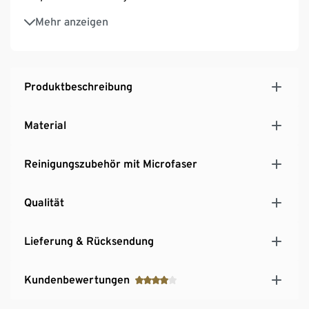
Mit Schaumstoffpolsterung und
Mehr anzeigen
Belüftungsöffnungen
Elastisches, verstellbares Kopfband – mit
Antirutsch-Silikoneinsätzen innen
Microfaser-Aufbewahrungsbeutel – dient
Produktbeschreibung
gleichzeitig als Brillenputztuch
Temperaturbeständig von –40 °C bis +40 °C
Material
Reinigungszubehör mit Microfaser
Qualität
Lieferung & Rücksendung
Kundenbewertungen