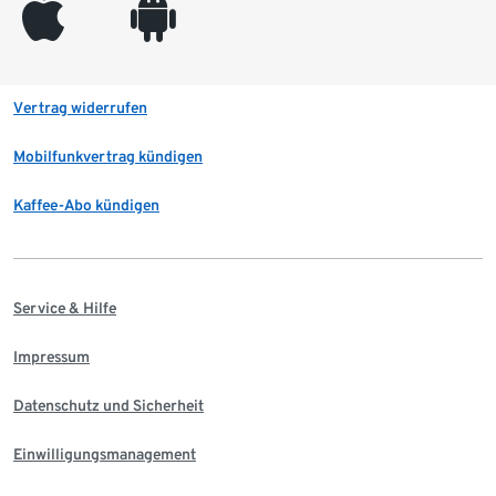
appleinc
android
Vertrag widerrufen
Mobilfunkvertrag kündigen
Kaffee-Abo kündigen
Service & Hilfe
Impressum
Datenschutz und Sicherheit
Einwilligungsmanagement