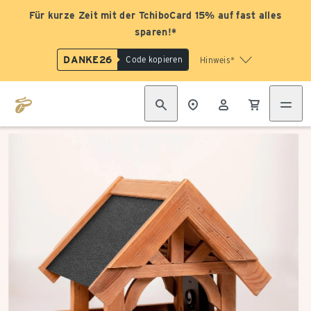
Für kurze Zeit mit der TchiboCard 15% auf fast alles
sparen!*
DANKE26
Code kopieren
Hinweis*