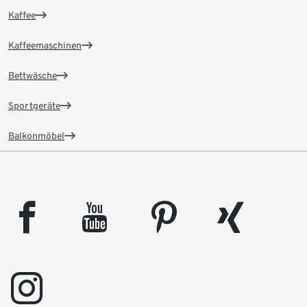
Kaffee
Kaffeemaschinen
Bettwäsche
Sportgeräte
Balkonmöbel
facebook
youtube
pinterest
xing
instagram