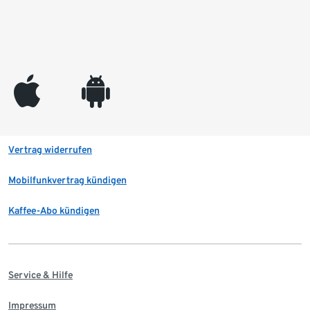
appleinc
android
Vertrag widerrufen
Mobilfunkvertrag kündigen
Kaffee-Abo kündigen
Service & Hilfe
Impressum